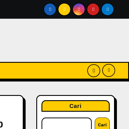
+ PA+++ Juara Terbaru dalam Kombinasi Skincare dan Mak
Cari
p
Cari