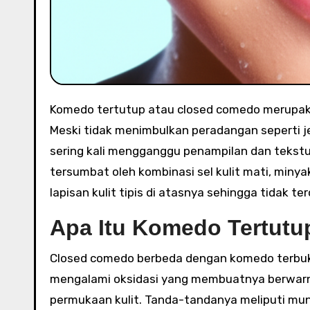
Komedo tertutup atau closed comedo merupakan salah satu masalah kulit yang umum dialami banyak orang.
Meski tidak menimbulkan peradangan seperti jer
sering kali mengganggu penampilan dan tekstur k
tersumbat oleh kombinasi sel kulit mati, minya
lapisan kulit tipis di atasnya sehingga tidak t
Apa Itu Komedo Tertut
Closed comedo berbeda dengan komedo terbuka
mengalami oksidasi yang membuatnya berwarna
permukaan kulit. Tanda-tandanya meliputi munc