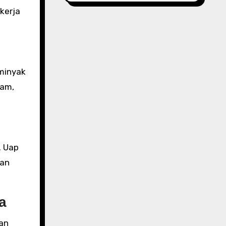
kerja
minyak
lam,
. Uap
kan
a
kan