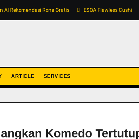
asi Rona Gratis
ESQA Flawless Cushion Serum SPF 50
Y
ARTICLE
SERVICES
angkan Komedo Tertutu