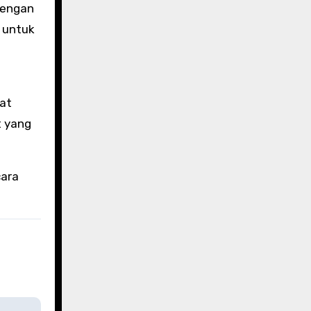
dengan
i untuk
s
at
t yang
cara