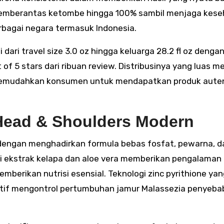
mberantas ketombe hingga 100% sambil menjaga kese
erbagai negara termasuk Indonesia.
dari travel size 3.0 oz hingga keluarga 28.2 fl oz dengan
f 5 stars dari ribuan review. Distribusinya yang luas me
 memudahkan konsumen untuk mendapatkan produk aute
Head & Shoulders Modern
s dengan menghadirkan formula bebas fosfat, pewarna, d
ti ekstrak kelapa dan aloe vera memberikan pengalaman
erikan nutrisi esensial. Teknologi zinc pyrithione yan
ektif mengontrol pertumbuhan jamur Malassezia penyeba