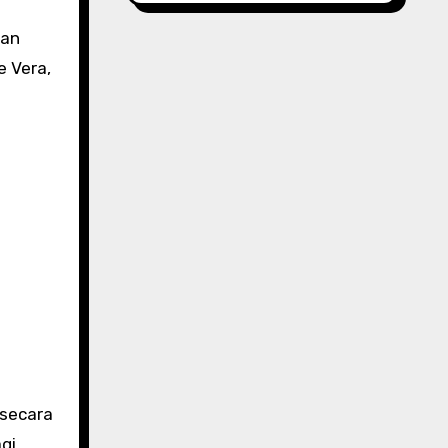
han
e Vera,
 secara
gi