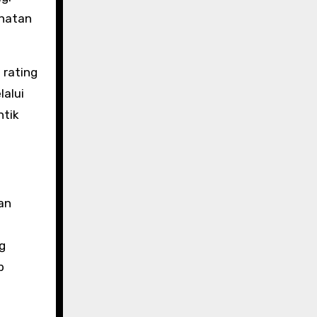
hatan
 rating
lalui
ntik
an
g
b