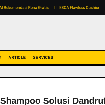
asi Rona Gratis
ESQA Flawless Cushion Serum SPF 50
Y
ARTICLE
SERVICES
 Shampoo Solusi Dandruf