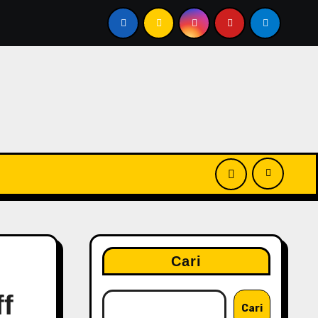
+ PA+++ Juara Terbaru dalam Kombinasi Skincare dan Mak
Cari
f
Cari