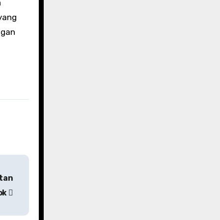
n
yang
ngan
atan
ok