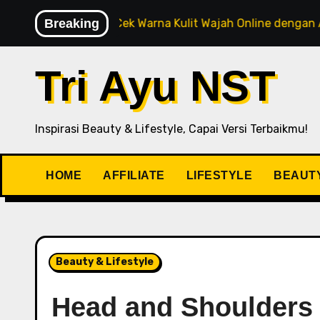
aru
Breaking
Cek Warna Kulit Wajah Online dengan AI Rekomend
Tri Ayu NST
Inspirasi Beauty & Lifestyle, Capai Versi Terbaikmu!
HOME
AFFILIATE
LIFESTYLE
BEAUT
Beauty & Lifestyle
Head and Shoulders