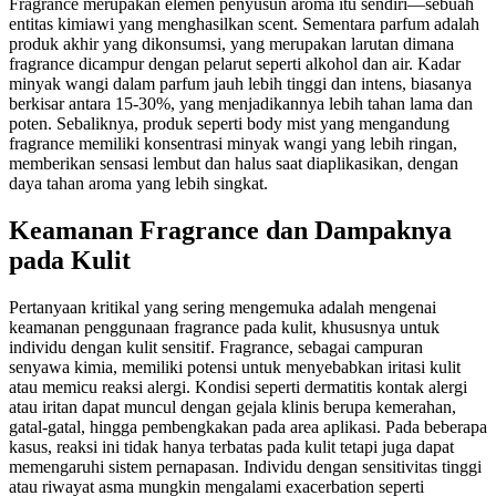
Fragrance merupakan elemen penyusun aroma itu sendiri—sebuah
entitas kimiawi yang menghasilkan scent. Sementara parfum adalah
produk akhir yang dikonsumsi, yang merupakan larutan dimana
fragrance dicampur dengan pelarut seperti alkohol dan air. Kadar
minyak wangi dalam parfum jauh lebih tinggi dan intens, biasanya
berkisar antara 15-30%, yang menjadikannya lebih tahan lama dan
poten. Sebaliknya, produk seperti body mist yang mengandung
fragrance memiliki konsentrasi minyak wangi yang lebih ringan,
memberikan sensasi lembut dan halus saat diaplikasikan, dengan
daya tahan aroma yang lebih singkat.
Keamanan Fragrance dan Dampaknya
pada Kulit
Pertanyaan kritikal yang sering mengemuka adalah mengenai
keamanan penggunaan fragrance pada kulit, khususnya untuk
individu dengan kulit sensitif. Fragrance, sebagai campuran
senyawa kimia, memiliki potensi untuk menyebabkan iritasi kulit
atau memicu reaksi alergi. Kondisi seperti dermatitis kontak alergi
atau iritan dapat muncul dengan gejala klinis berupa kemerahan,
gatal-gatal, hingga pembengkakan pada area aplikasi. Pada beberapa
kasus, reaksi ini tidak hanya terbatas pada kulit tetapi juga dapat
memengaruhi sistem pernapasan. Individu dengan sensitivitas tinggi
atau riwayat asma mungkin mengalami exacerbation seperti