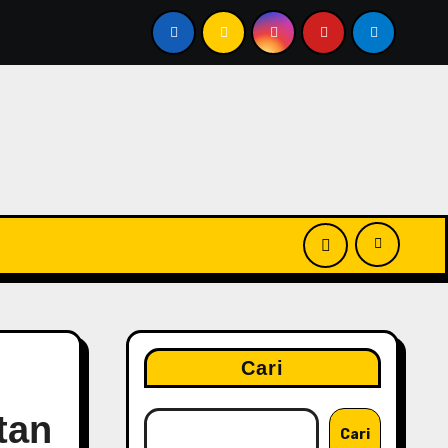
0+ PA+++ Juara Terbaru dalam Kombinasi Skincare dan Ma
Cari
tan
Cari