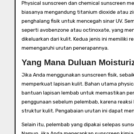
Physical sunscreen dan chemical sunscreen me
biasanya mengandung titanium dioxide atau zi
penghalang fisik untuk mencegah sinar UV. S
seperti avobenzone atau octinoxate, yang me
dikeluarkan dari kulit. Kedua jenis ini memilik
memengaruhi urutan penerapannya.
Yang Mana Duluan Moisturi
Jika Anda menggunakan sunscreen fisik, seba
memperkuat lapisan kulit. Bahan utama physica
bantuan lapisan lembab untuk memastikan pene
penggunaan sebelum pelembab, karena reaksi 
struktur kulit. Pengabaian urutan ini dapat men
Selain itu, pelembab yang dipakai selepas su
Namun, jika Anda menerapkan sunscreen kimia t