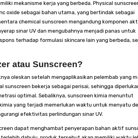
miliki mekanisme kerja yang berbeda. Physical sunscree
nc oxide sebagai bahan utama, yang bertindak sebagai
ementara chemical sunscreen mengandung komponen akt
nyerap sinar UV dan mengubahnya menjadi panas untuk
i respons terhadap formulasi skincare lain yang berbeda, s
zer atau Sunscreen?
iknya oleskan setelah mengaplikasikan pelembab yang 
l sunscreen bekerja sebagai perisai, sehingga diperluka
trasi optimal. Sebaliknya, sunscreen kimia menuntut
kimia yang terjadi memerlukan waktu untuk menyatu d
gurangi efektivitas perlindungan sinar UV.
nscreen dapat menghambat penyerapan bahan aktif suns
erlebih dahulu, produk tersebut akan memiliki waktu le