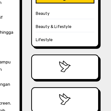
n
Beauty
if
Beauty & Lifestyle
ehingga
Lifestyle
mampu
n
engan
creen.
bih