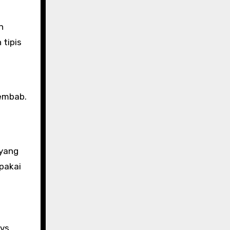
h
 tipis
lembab.
 yang
pakai
vs.