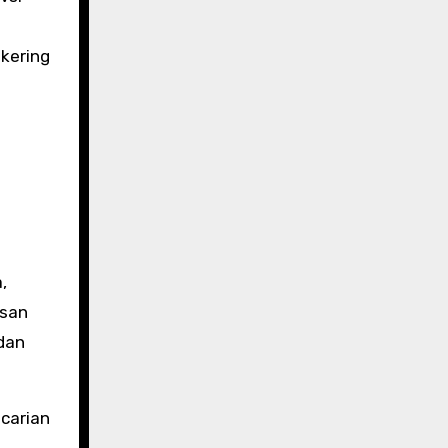
 kering
n
,
asan
 dan
ncarian
n