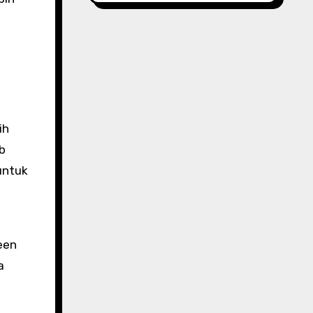
ih
b
untuk
een
a