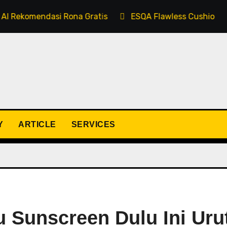
dasi Rona Gratis
ESQA Flawless Cushion Serum SPF 5
Y
ARTICLE
SERVICES
u Sunscreen Dulu Ini Uru