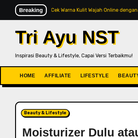
Baru
Breaking
Cek Warna Kulit Wajah Online dengan AI Rekomen
Tri Ayu NST
Inspirasi Beauty & Lifestyle, Capai Versi Terbaikmu!
HOME
AFFILIATE
LIFESTYLE
BEAUT
Beauty & Lifestyle
Moisturizer Dulu ata