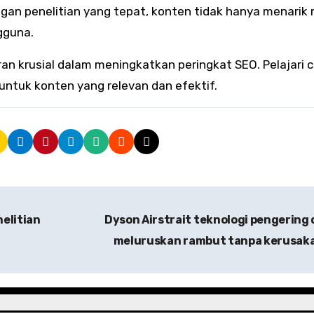
ngan penelitian yang tepat, konten tidak hanya menarik
gguna.
ran krusial dalam meningkatkan peringkat SEO. Pelajari 
i untuk konten yang relevan dan efektif.
elitian
Dyson Airstrait teknologi pengering
meluruskan rambut tanpa kerusak