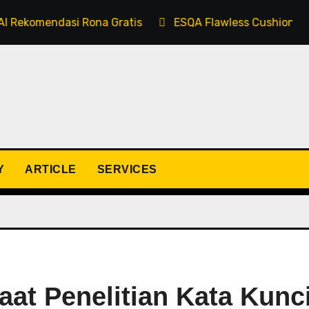
si Rona Gratis
ESQA Flawless Cushion Serum SPF 50+
Y
ARTICLE
SERVICES
aat Penelitian Kata Kunc