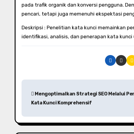
pada trafik organik dan konversi pengguna. De
pencari, tetapi juga memenuhi ekspektasi pen
Deskripsi : Penelitian kata kunci memainkan pe
identifikasi, analisis, dan penerapan kata kunc
Mengoptimalkan Strategi SEO Melalui Pen
Kata Kunci Komprehensif