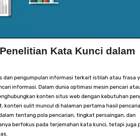
Penelitian Kata Kunci dalam
ari informasi. Dalam dunia optimasi mesin pencari ata
menghubungkan konten situs web dengan kebutuhan pen
t, konten sulit muncul di halaman pertama hasil pencaria
alam tentang pola pencarian, tingkat persaingan, dan
 hanya berfokus pada terjemahan kata kunci, tetapi juga
as.